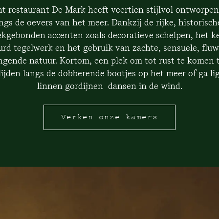
t restaurant De Mark heeft veertien stijlvol ontworpen 
angs de oevers van het meer. Dankzij de rijke, historis
treekgebonden accenten zoals decoratieve schelpen, het
urd tegelwerk en het gebruik van zachte, sensuele, fluwe
ingende natuur. Kortom, een plek om tot rust te komen te
k glijden langs de dobberende bootjes op het meer of ga 
linnen gordijnen dansen in de wind.
Verken onze kamers