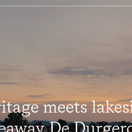
itage meets lakes
eaway De Durge