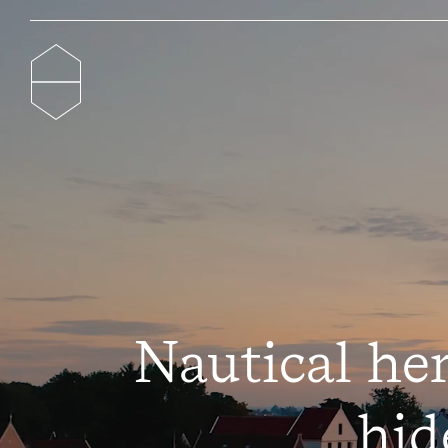
Nautical her
hid